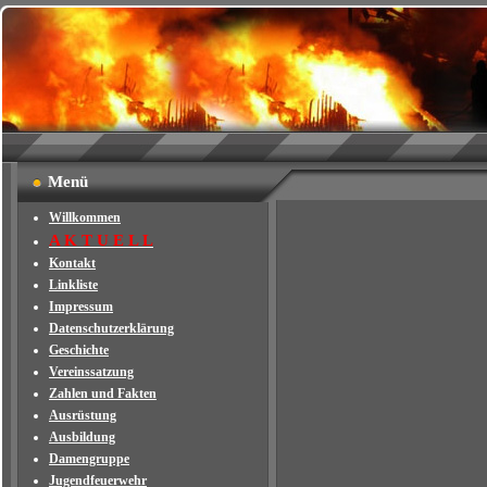
Menü
Willkommen
A K T U E L L
Kontakt
Linkliste
Impressum
Datenschutzerklärung
Geschichte
Vereinssatzung
Zahlen und Fakten
Ausrüstung
Ausbildung
Damengruppe
Jugendfeuerwehr