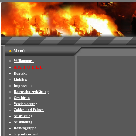
Menü
Willkommen
A K T U E L L
Kontakt
Linkliste
Impressum
Datenschutzerklärung
Geschichte
Vereinssatzung
Zahlen und Fakten
Ausrüstung
Ausbildung
Damengruppe
Jugendfeuerwehr