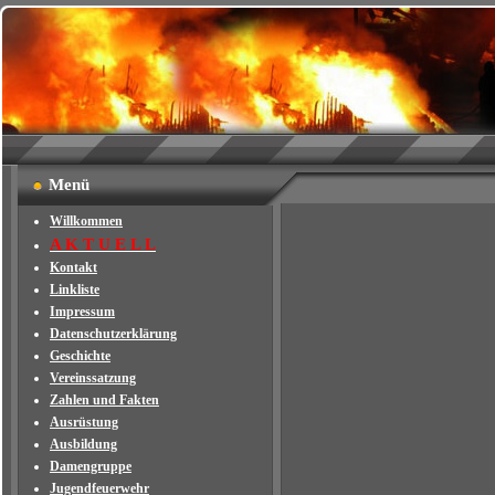
Menü
Willkommen
A K T U E L L
Kontakt
Linkliste
Impressum
Datenschutzerklärung
Geschichte
Vereinssatzung
Zahlen und Fakten
Ausrüstung
Ausbildung
Damengruppe
Jugendfeuerwehr