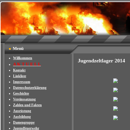
Menü
Willkommen
Jugendzeltlager 2014
A K T U E L L
Kontakt
Linkliste
Impressum
Datenschutzerklärung
Geschichte
Vereinssatzung
Zahlen und Fakten
Ausrüstung
Ausbildung
Damengruppe
Jugendfeuerwehr