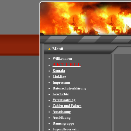
Menü
Willkommen
A K T U E L L
Kontakt
Linkliste
Impressum
Datenschutzerklärung
Geschichte
Vereinssatzung
Zahlen und Fakten
Ausrüstung
Ausbildung
Damengruppe
Jugendfeuerwehr