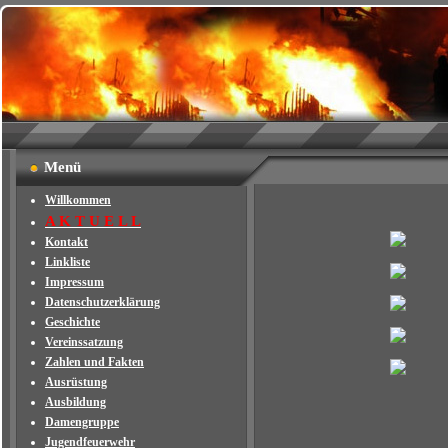
Menü
Willkommen
A K T U E L L
Kontakt
Linkliste
Impressum
Datenschutzerklärung
Geschichte
Vereinssatzung
Zahlen und Fakten
Ausrüstung
Ausbildung
Damengruppe
Jugendfeuerwehr