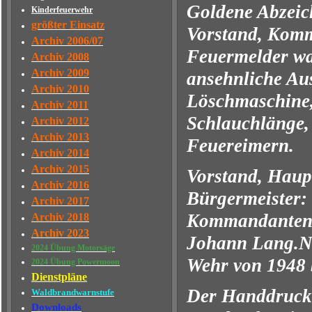
Goldene Abzeich
Kinderfeuerwehr
größter Einsatz
Vorstand, Komm
Archiv 2006/07
Feuermelder wa
Archiv 2008
Archiv 2009
ansehnliche Aus
Archiv 2010
Löschmaschine,
Archiv 2011
Schlauchlänge,
Archiv 2012
Archiv 2013
Feuereimern.
Archiv 2014
Archiv 2015
Vorstand, Haup
Archiv 2016
Bürgermeister:
Archiv 2017
Kommandanten 
Archiv 2018
Archiv 2023
Johann Lang.Na
2024 Übung Motorsäge
Wehr von 1948 
2024 Übung Powermoon
Dienstpläne
Der Handdrucks
Waldbrandwarnstufe
Downloads