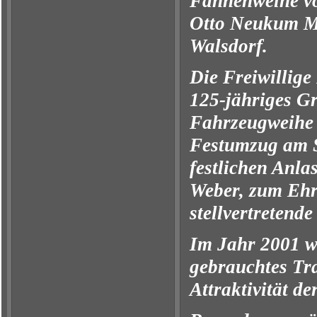
Fahnenweihe vo
Otto Neukum Md
Walsdorf.
Die Freiwillige
125-jähriges G
Fahrzeugweihe 
Festumzug am S
festlichen Anla
Weber, zum Ehr
stellvertreten
Im Jahr 2001 w
gebrauchtes Tra
Attraktivität d