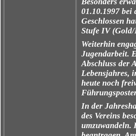
Besonders erwäh
01.10.1997
bei 
Geschlossen hat
Stufe IV (Gold/
Weiterhin engag
Jugendarbeit. E
Abschluss der 
Lebensjahres, i
heute noch frei
Führungsposte
In der Jahresh
des Vereins bes
umzuwandeln. D
beantragen. Am