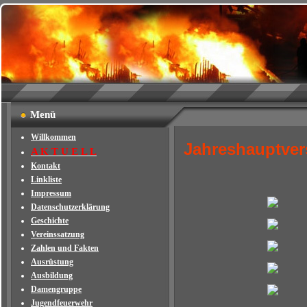
Menü
Willkommen
Jahreshauptve
A K T U E L L
Kontakt
Linkliste
Impressum
Datenschutzerklärung
Geschichte
Vereinssatzung
Zahlen und Fakten
Ausrüstung
Ausbildung
Damengruppe
Jugendfeuerwehr